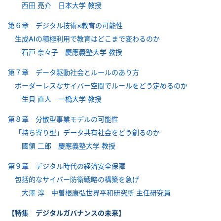
西田 亮介 日本大学 教授
第６章 デジタル技術×教育の可能性
生成AIの積極利用で教育はどこまで変わるのか
石戸 奈々子 慶應義塾大学 教授
第７章 データ駆動社会とルールのあり方
ボーダーレスなサイバー空間でルールをどう定めるのか
生貝 直人 一橋大学 教授
第８章 分散型事業モデルの可能性
「持ち寄り型」データ共有社会をどう創るのか
國領 二郎 慶應義塾大学 教授
第９章 デジタル時代の経済安全保障
包括的なサイバー防衛戦略の構築を急げ
大澤 淳 中曽根康弘世界平和研究所 主任研究員
【特集 デジタルガバナンスの未来】