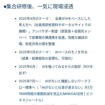
集合研修後、一気に現場浸透
◾
2025年4月のテーマ： 全員がAIをベースにした
考え方へ（社員用研修資料やポータルサイトでの
展開）。アンバサダー制度（部室長＋自発的メン
バー）で部署間の横連携を促進。気軽な雑談の
場、知見共有の場を整備
2025年5月のテーマ： AIベースのモノを作る
（成果・結果報告の習慣化、可視化）
2025年6月： AIを触ってみるからの脱却（ROIを
出す）
2025年7月～： AIがないと機能しないワークフ
ロー標準へ（
「AIがないと仕事が進まない」月1万
7600時間の業務削減を見込むMIXIのAI活用 | ビジ
ネスジャーナル）