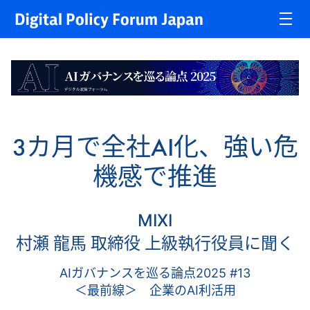
3カ月で全社AI化、強い危
機感で推進
MIXI
村瀬 龍馬 取締役 上級執行役員に聞く
AIガバナンスを巡る論点2025 #13
＜最前線＞ 企業のAI利活用