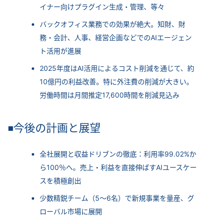
イナー向けプラグイン生成・管理、等々
バックオフィス業務での効果が絶大。知財、財
務・会計、人事、経営企画などでのAIエージェン
ト活用が進展
2025年度はAI活用によるコスト削減を通じて、約
10億円の利益改善。特に外注費の削減が大きい。
労働時間は月間推定17,600時間を削減見込み
今後の計画と展望
◾
全社展開と収益ドリブンの徹底：利用率99.02%か
ら100％へ。売上・利益を直接伸ばすAIユースケー
スを積極創出
少数精鋭チーム（5～6名）で新規事業を量産、グ
ローバル市場に展開