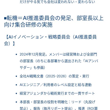
だけがやる気でも会社は変われない・変わらない
転機＝AI推進委員会の発足、部室長以上
◾
向け集合研修の実施
【AIイノベーション・戦略委員会（AI推進委員
会）】
2024年12月発足。メンバーは経営陣および全部門
の部室長（のちに各部署から選出された「AIアンバ
サダー」も参画）
全社AI戦略文書（2025-2026）の策定・実行
AIエンジニア／利用者のレベル設定と給与連動
経営アジェンダから戦術実行までの一貫サポート
本部長・部室長の役割を明確化：リード（丸投げ
禁止）、報告（毎月リポート提出）、推進（ROI算