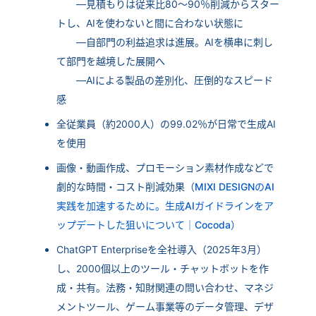
―見積もりは従来比80～90％削減からスター
トし、AIを使わないと間に合わない状態に
―自部門の利益追求は進展。AIを横串に刺し
て部門を越境した展開へ
―AIによる製品の差別化、圧倒的なスピード
感
全従業員（約2000人）の99.02％が日常で生成AI
を使用
画像・動画作成、プロモーション素材作成などで
劇的な時間・コスト削減効果（
MIXI DESIGNのAI
実践を加速するために。生成AIガイドラインをア
ップデートした狙いについて｜Cocoda）
ChatGPT Enterpriseを全社導入（2025年3月）
し、2000個以上のツール・チャットボットを作
成・共有。法務・知財関連の問い合わせ、マネジ
メントツール、ゲーム事業等のデータ管理、デザ