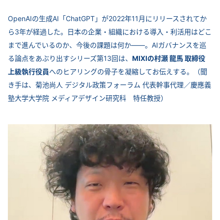
OpenAIの生成AI「ChatGPT」が2022年11月にリリースされてか
ら3年が経過した。日本の企業・組織における導入・利活用はどこ
まで進んでいるのか、今後の課題は何か――。AIガバナンスを巡
る論点をあぶり出すシリーズ第13回は、
MIXIの村瀬 龍馬 取締役
上級執行役員
へのヒアリングの骨子を凝縮してお伝えする。（聞
き手は、菊池尚人 デジタル政策フォーラム 代表幹事代理／慶應義
塾大学大学院 メディアデザイン研究科 特任教授）