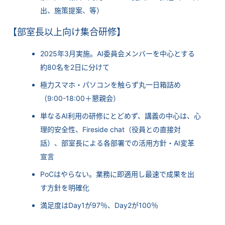
出、施策提案、等）
【部室長以上向け集合研修】
2025年3月実施。AI委員会メンバーを中心とする
約80名を2日に分けて
極力スマホ・パソコンを触らず丸一日箱詰め
（9:00-18:00＋懇親会）
単なるAI利用の研修にとどめず、講義の中心は、心
理的安全性、Fireside chat（役員との直接対
話）、部室長による各部署での活用方針・AI変革
宣言
PoCはやらない。業務に即適用し最速で成果を出
す方針を明確化
満足度はDay1が97％、Day2が100％