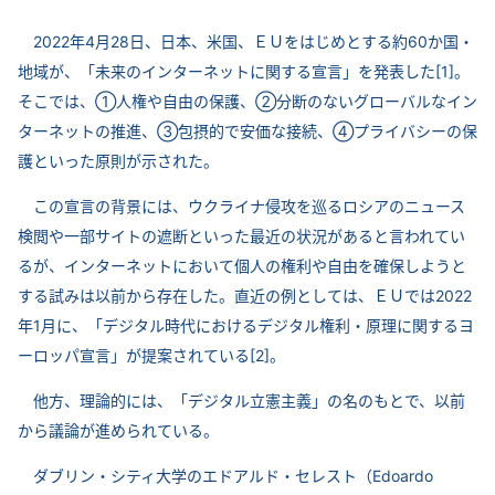
2022年4月28日、日本、米国、ＥＵをはじめとする約60か国・
地域が、「未来のインターネットに関する宣言」を発表した[1]。
そこでは、①人権や自由の保護、②分断のないグローバルなイン
ターネットの推進、③包摂的で安価な接続、④プライバシーの保
護といった原則が示された。
この宣言の背景には、ウクライナ侵攻を巡るロシアのニュース
検閲や一部サイトの遮断といった最近の状況があると言われてい
るが、インターネットにおいて個人の権利や自由を確保しようと
する試みは以前から存在した。直近の例としては、ＥＵでは2022
年1月に、「デジタル時代におけるデジタル権利・原理に関するヨ
ーロッパ宣言」が提案されている[2]。
他方、理論的には、「デジタル立憲主義」の名のもとで、以前
から議論が進められている。
ダブリン・シティ大学のエドアルド・セレスト（Edoardo