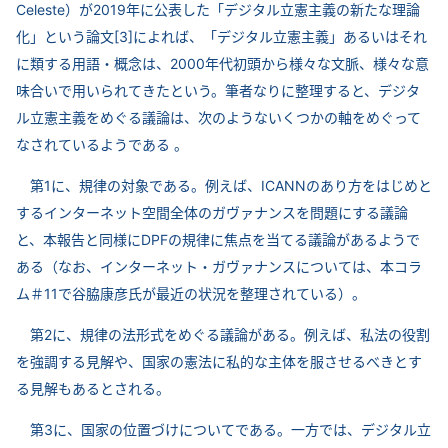
Celeste）が2019年に公表した「デジタル立憲主義の新たな理論
化」という論文[3]によれば、「デジタル立憲主義」あるいはそれ
に類する用語・概念は、2000年代初頭から様々な文脈、様々な意
味合いで用いられてきたという。筆者なりに整理すると、デジタ
ル立憲主義をめぐる議論は、次のようないくつかの軸をめぐって
なされているようである 。
第1に、規律の対象である。例えば、ICANNのあり方をはじめと
するインターネット空間全体のガヴァナンスを問題にする議論
と、本報告と同様にDPFの規律に焦点を当てる議論があるようで
ある（なお、インターネット・ガヴァナンスについては、本コラ
ム＃11で谷脇康彦氏が最近の状況を整理されている）。
第2に、規律の法形式をめぐる議論がある。例えば、私法の役割
を強調する見解や、国家の憲法に私的な主体を服させるべきとす
る見解もあるとされる。
第3に、国家の位置づけについてである。一方では、デジタル立