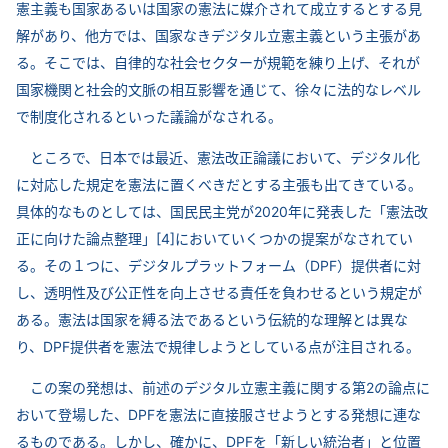
憲主義も国家あるいは国家の憲法に媒介されて成立するとする見
解があり、他方では、国家なきデジタル立憲主義という主張があ
る。そこでは、自律的な社会セクターが規範を練り上げ、それが
国家機関と社会的文脈の相互影響を通じて、徐々に法的なレベル
で制度化されるといった議論がなされる。
ところで、日本では最近、憲法改正論議において、デジタル化
に対応した規定を憲法に置くべきだとする主張も出てきている。
具体的なものとしては、国民民主党が2020年に発表した「憲法改
正に向けた論点整理」[4]においていくつかの提案がなされてい
る。その１つに、デジタルプラットフォーム（DPF）提供者に対
し、透明性及び公正性を向上させる責任を負わせるという規定が
ある。憲法は国家を縛る法であるという伝統的な理解とは異な
り、DPF提供者を憲法で規律しようとしている点が注目される。
この案の発想は、前述のデジタル立憲主義に関する第2の論点に
おいて登場した、DPFを憲法に直接服させようとする発想に連な
るものである。しかし、確かに、DPFを「新しい統治者」と位置