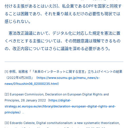
付ける主張があるとはいえ[5]、私企業であるDPFを国家と同視す
ることは困難であり、それを乗り越えるだけの必要性も現状では
感じられない。
憲法改正論議において、デジタル化に対応した規定を憲法に置
くべきだとする主張については、その問題意識は理解できるもの
の、改正内容についてはさらに議論を深める必要があろう。
[1] 参照、総務省「「未来のインターネットに関する宣言」立ち上げイベントの結果
（2022年4月28日」（
https://www.soumu.go.jp/menu_news/s-
news/01tsushin06_02000235.html
）
[2] European Commission, Declaration on European Digital Rights and
Principles, 26 January 2022（
https://digital-
strategy.ec.europa.eu/en/library/declaration-european-digital-rights-and-
principles
）.
[3] Edoardo Celeste, Digital constitutionalism: a new systematic theorization,