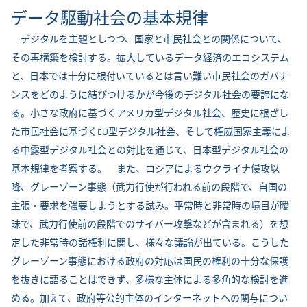
データ駆動社会の基本規律
デジタルを主題としつつ、国家と市民社会との関係について、
その再構築を検討する。拡大しているデータ経済のエコシステム
と、日本では十分に根付いているとは言い難い市民社会のガバナ
ンスをどのように結びつけるかが今後のデジタル社会の要諦にな
る。小さな政府に基づくアメリカ型デジタル社会、歴史に根ざし
た市民社会に基づくEU型デジタル社会、そして権威国家主義によ
る中露型デジタル社会との対比を通じて、日本型デジタル社会の
基本規律を考察する。 また、ロシアによるウクライナ侵攻以
降、グレーゾーン事態（武力行使が行われる前の段階で、自国の
主張・要求を強要しようとする試み。平常時と非常時の境目が曖
昧で、武力行使前の段階でのサイバー攻撃などが含まれる）を想
定した非常時の諸権利に関し、様々な議論が出ている。こうした
グレーゾーン事態における政府の対応は国民の権利の十分な保護
を抜きに語ることはできず、多様な主体による多角的な検討を進
める。加えて、政府等公的主体のインターネットへの関与につい